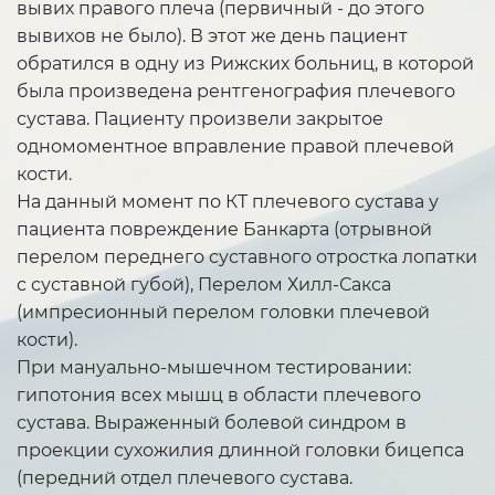
вывих правого плеча (первичный - до этого
вывихов не было). В этот же день пациент
обратился в одну из Рижских больниц, в которой
была произведена рентгенография плечевого
сустава. Пациенту произвели закрытое
одномоментное вправление правой плечевой
кости.
На данный момент по КТ плечевого сустава у
пациента повреждение Банкарта (отрывной
перелом переднего суставного отростка лопатки
с суставной губой), Перелом Хилл-Сакса
(импресионный перелом головки плечевой
кости).
При мануально-мышечном тестировании:
гипотония всех мышц в области плечевого
сустава. Выраженный болевой синдром в
проекции сухожилия длинной головки бицепса
(передний отдел плечевого сустава.